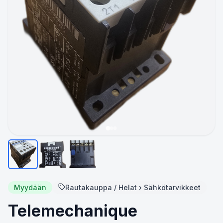
Myydään
Rautakauppa / Helat › Sähkötarvikkeet
Telemechanique