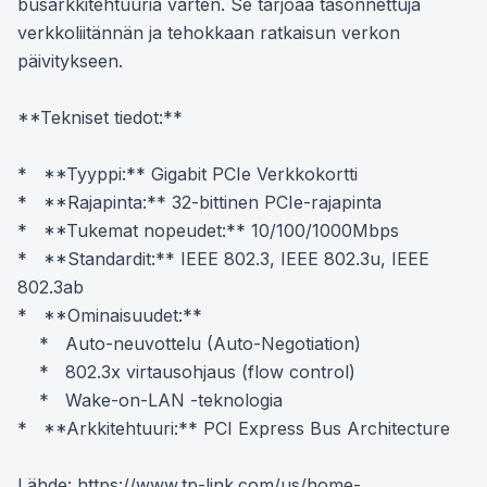
busarkkitehtuuria varten. Se tarjoaa tasonnettuja 
verkkoliitännän ja tehokkaan ratkaisun verkon 
päivitykseen.

**Tekniset tiedot:**

*   **Tyyppi:** Gigabit PCIe Verkkokortti

*   **Rajapinta:** 32-bittinen PCIe-rajapinta

*   **Tukemat nopeudet:** 10/100/1000Mbps

*   **Standardit:** IEEE 802.3, IEEE 802.3u, IEEE 
802.3ab

*   **Ominaisuudet:**

    *   Auto-neuvottelu (Auto-Negotiation)

    *   802.3x virtausohjaus (flow control)

    *   Wake-on-LAN -teknologia

*   **Arkkitehtuuri:** PCI Express Bus Architecture

Lähde: https://www.tp-link.com/us/home-