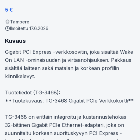
5
€
Tampere
Ilmoitettu
17.6.2026
Kuvaus
Gigabit PCI Express -verkkosovitin, joka sisältää Wake 
On LAN -ominaisuuden ja virtaanohjauksen. Pakkaus 
sisältää laitteen sekä matalan ja korkean profiilin 
kiinnikelevyt.

Tuotetiedot (TG-3468):

**Tuotekuvaus: TG-3468 Gigabit PCIe Verkkokortti**

TG-3468 on erittäin integroitu ja kustannustehokas 
32-bittinen Gigabit PCIe Ethernet-adapteri, joka on 
suunniteltu korkean suorituskyvyn PCI Express -