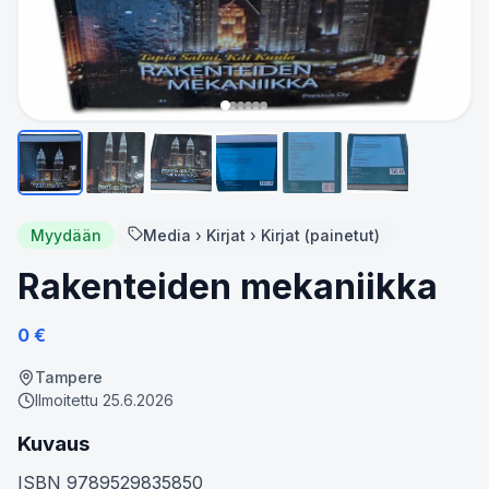
Myydään
Media › Kirjat › Kirjat (painetut)
Rakenteiden mekaniikka
0
€
Tampere
Ilmoitettu
25.6.2026
Kuvaus
ISBN 9789529835850
