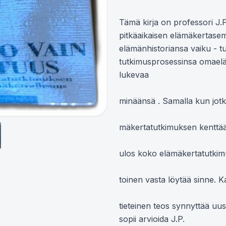
Tämä kirja on professori J.P.
pitkäaikaisen elämäkertasemina
elämänhistoriansa vaiku - tu
tutkimusprosessinsa omaelämäk
lukevaa

minäänsä . Samalla kun jotkut
mäkertatutkimuksen kenttää ,
ulos koko elämäkertatutkimuk
toinen vasta löytää sinne. K
tieteinen teos synnyttää uu
sopii arvioida J.P.
