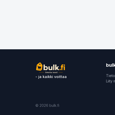
bulk
Tieto
- ja kaikki voittaa
Liity
©
2026
bulk.fi