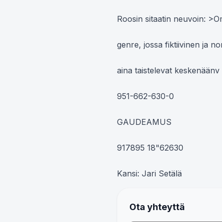
Roosin sitaatin neuvoin: >
genre, jossa fiktiivinen ja non
aina taistelevat keskenäänv -
951-662-630-0

GAUDEAMUS

917895 18"62630

Kansi: Jari Setälä
Ota yhteyttä