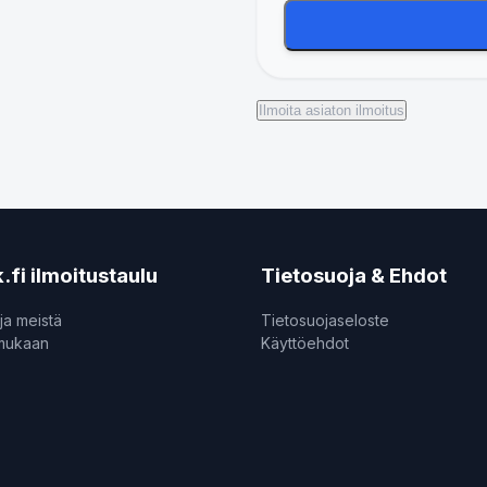
Ilmoita asiaton ilmoitus
.fi ilmoitustaulu
Tietosuoja & Ehdot
ja meistä
Tietosuojaseloste
 mukaan
Käyttöehdot