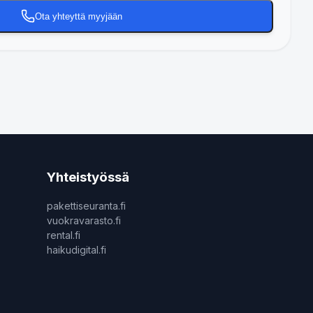
Ota yhteyttä myyjään
Yhteistyössä
pakettiseuranta.fi
vuokravarasto.fi
rental.fi
haikudigital.fi