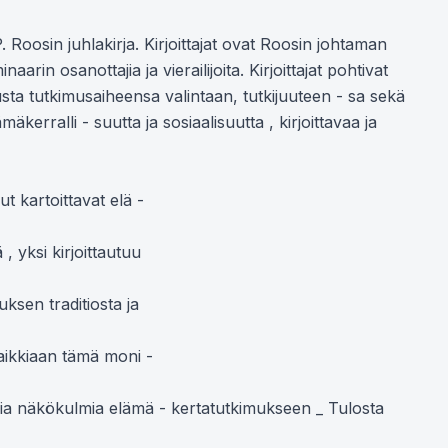
 Roosin juhlakirja. Kirjoittajat ovat Roosin johtaman 
arin osanottajia ja vierailijoita. Kirjoittajat pohtivat 
sta tutkimusaiheensa valintaan, tutkijuuteen - sa sekä 
erralli - suutta ja sosiaalisuutta , kirjoittavaa ja 
 kartoittavat elä -

 yksi kirjoittautuu

sen traditiosta ja

aikkiaan tämä moni -

sia näkökulmia elämä - kertatutkimukseen _ Tulosta 