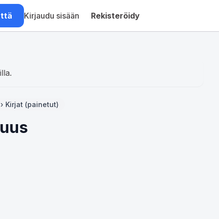
ättä
Kirjaudu sisään
Rekisteröidy
lla.
› Kirjat (painetut)
tuus