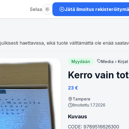
Selaa
Jätä ilmoitus rekisteröitym
julkisesti haettavissa, eikä tuote välttämättä ole enää saatavi
Myydään
Media › Kirjat 
Kerro vain to
23
€
Tampere
Ilmoitettu
1.7.2026
Kuvaus
CODE: 9789516626300
