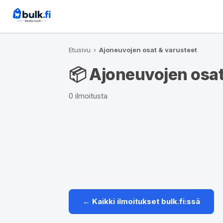
Etusivu
›
Ajoneuvojen osat & varusteet
📦 Ajoneuvojen osat
0 ilmoitusta
← Kaikki ilmoitukset bulk.fi:ssä