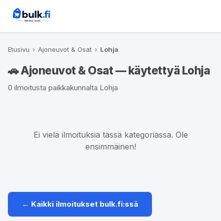
Etusivu
›
Ajoneuvot & Osat
›
Lohja
🚗 Ajoneuvot & Osat — käytettyä Lohja
0 ilmoitusta paikkakunnalta Lohja
Ei vielä ilmoituksia tässä kategoriassa. Ole
ensimmäinen!
← Kaikki ilmoitukset bulk.fi:ssä