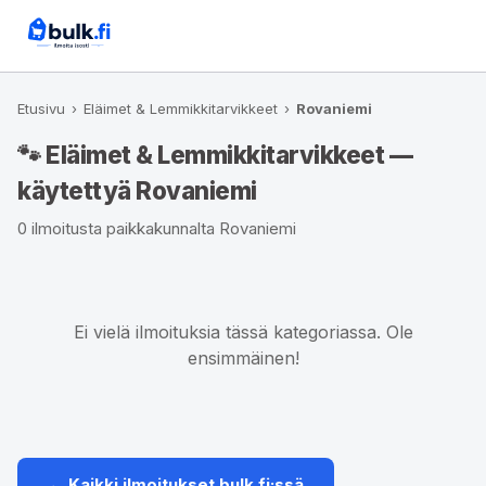
Etusivu
›
Eläimet & Lemmikkitarvikkeet
›
Rovaniemi
🐾 Eläimet & Lemmikkitarvikkeet —
käytettyä Rovaniemi
0 ilmoitusta paikkakunnalta Rovaniemi
Ei vielä ilmoituksia tässä kategoriassa. Ole
ensimmäinen!
← Kaikki ilmoitukset bulk.fi:ssä