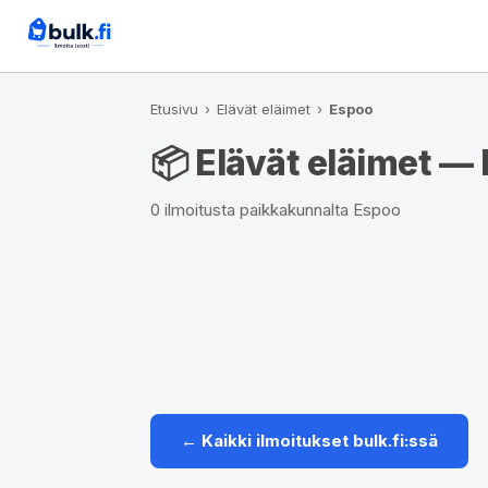
Etusivu
›
Elävät eläimet
›
Espoo
📦 Elävät eläimet —
0 ilmoitusta paikkakunnalta Espoo
← Kaikki ilmoitukset bulk.fi:ssä