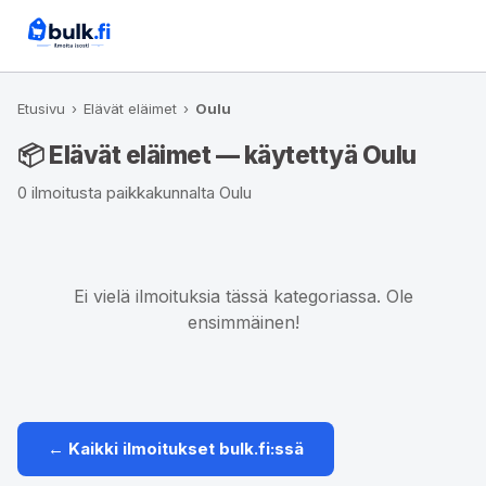
Etusivu
›
Elävät eläimet
›
Oulu
📦 Elävät eläimet — käytettyä Oulu
0 ilmoitusta paikkakunnalta Oulu
Ei vielä ilmoituksia tässä kategoriassa. Ole
ensimmäinen!
← Kaikki ilmoitukset bulk.fi:ssä