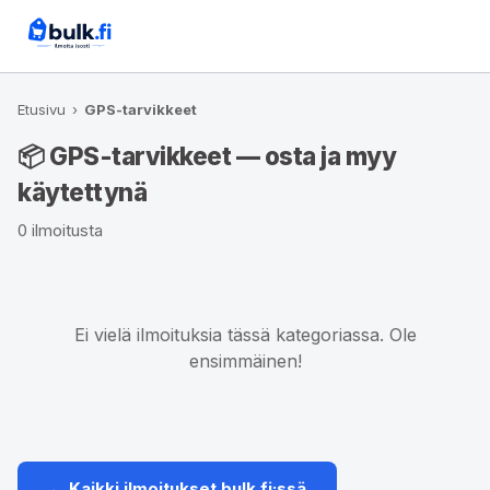
Etusivu
›
GPS-tarvikkeet
📦 GPS-tarvikkeet — osta ja myy
käytettynä
0 ilmoitusta
Ei vielä ilmoituksia tässä kategoriassa. Ole
ensimmäinen!
← Kaikki ilmoitukset bulk.fi:ssä