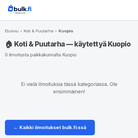
Etusivu
›
Koti & Puutarha
›
Kuopio
🏠 Koti & Puutarha — käytettyä Kuopio
0 ilmoitusta paikkakunnalta Kuopio
Ei vielä ilmoituksia tässä kategoriassa. Ole
ensimmäinen!
← Kaikki ilmoitukset bulk.fi:ssä