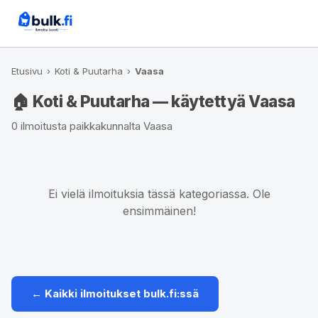
Etusivu
›
Koti & Puutarha
›
Vaasa
🏠 Koti & Puutarha — käytettyä Vaasa
0 ilmoitusta paikkakunnalta Vaasa
Ei vielä ilmoituksia tässä kategoriassa. Ole
ensimmäinen!
← Kaikki ilmoitukset bulk.fi:ssä