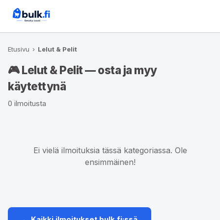
Etusivu
›
Lelut & Pelit
🎮 Lelut & Pelit — osta ja myy
käytettynä
0 ilmoitusta
Ei vielä ilmoituksia tässä kategoriassa. Ole
ensimmäinen!
← Kaikki ilmoitukset bulk.fi:ssä