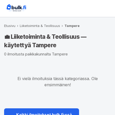
Etusivu
›
Liiketoiminta & Teollisuus
›
Tampere
💼 Liiketoiminta & Teollisuus —
käytettyä Tampere
0 ilmoitusta paikkakunnalta Tampere
Ei vielä ilmoituksia tässä kategoriassa. Ole
ensimmäinen!
← Kaikki ilmoitukset bulk.fi:ssä