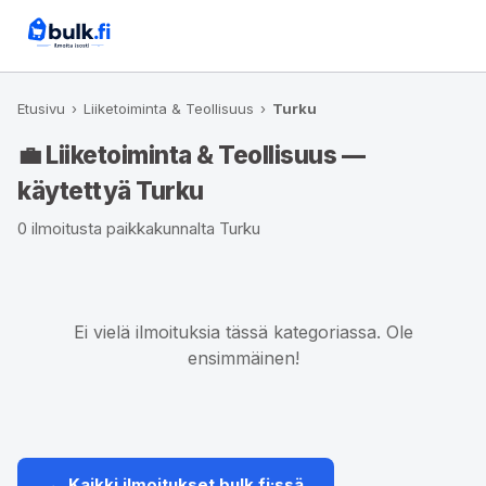
Etusivu
›
Liiketoiminta & Teollisuus
›
Turku
💼 Liiketoiminta & Teollisuus —
käytettyä Turku
0 ilmoitusta paikkakunnalta Turku
Ei vielä ilmoituksia tässä kategoriassa. Ole
ensimmäinen!
← Kaikki ilmoitukset bulk.fi:ssä