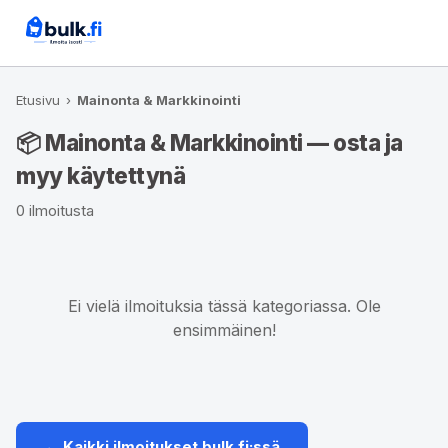
Etusivu
›
Mainonta & Markkinointi
📦 Mainonta & Markkinointi — osta ja
myy käytettynä
0 ilmoitusta
Ei vielä ilmoituksia tässä kategoriassa. Ole
ensimmäinen!
← Kaikki ilmoitukset bulk.fi:ssä