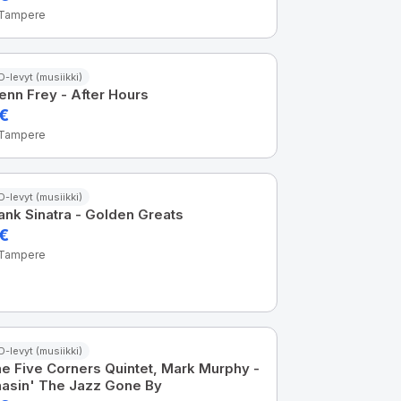
 Tampere
D-levyt (musiikki)
enn Frey - After Hours
 €
 Tampere
D-levyt (musiikki)
ank Sinatra - Golden Greats
 €
 Tampere
D-levyt (musiikki)
e Five Corners Quintet, Mark Murphy -
asin' The Jazz Gone By