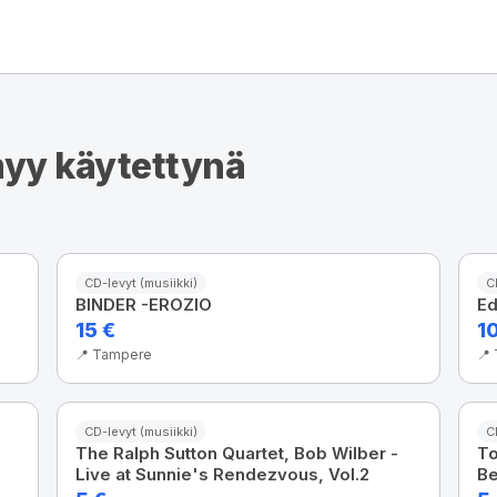
myy käytettynä
CD-levyt (musiikki)
C
BINDER -EROZIO
Ed
15 €
1
📍 Tampere
📍
CD-levyt (musiikki)
C
The Ralph Sutton Quartet, Bob Wilber -
To
Live at Sunnie's Rendezvous, Vol.2
Be