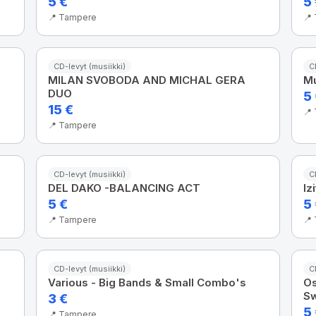
5 €
5
📍 Tampere
📍
CD-levyt (musiikki)
C
MILAN SVOBODA AND MICHAL GERA
Mu
DUO
5
15 €
📍
📍 Tampere
CD-levyt (musiikki)
C
DEL DAKO -BALANCING ACT
Iz
5 €
5
📍 Tampere
📍
CD-levyt (musiikki)
C
Various - Big Bands & Small Combo's
Os
Sw
3 €
5
📍 Tampere