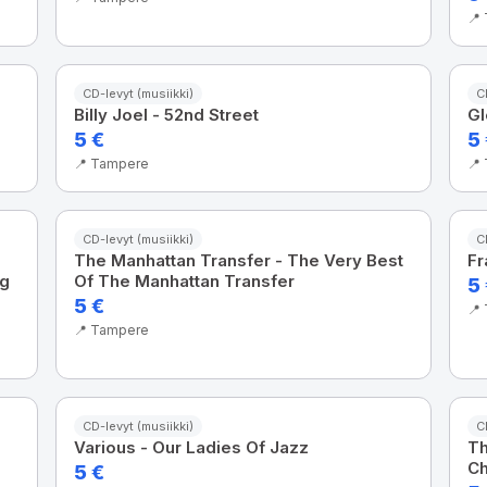
📍
CD-levyt (musiikki)
C
Billy Joel - 52nd Street
Gl
5 €
5
📍 Tampere
📍
CD-levyt (musiikki)
C
The Manhattan Transfer - The Very Best
Fr
ng
Of The Manhattan Transfer
5
5 €
📍
📍 Tampere
CD-levyt (musiikki)
C
Various - Our Ladies Of Jazz
Th
Ch
5 €