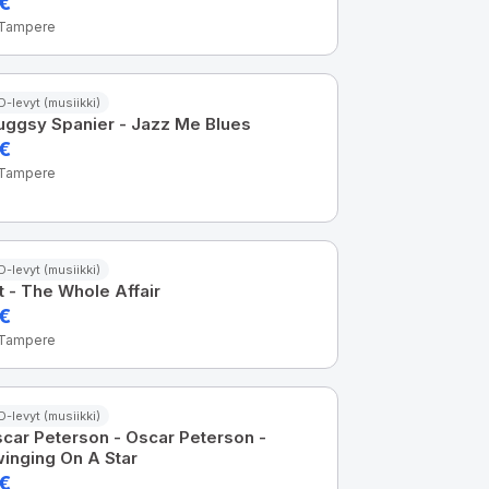
 €
 Tampere
D-levyt (musiikki)
ggsy Spanier - Jazz Me Blues
 €
 Tampere
D-levyt (musiikki)
it - The Whole Affair
 €
 Tampere
D-levyt (musiikki)
car Peterson - Oscar Peterson -
inging On A Star
 €