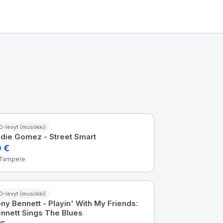
D-levyt (musiikki)
die Gomez - Street Smart
0 €
 Tampere
D-levyt (musiikki)
ny Bennett - Playin' With My Friends:
nnett Sings The Blues