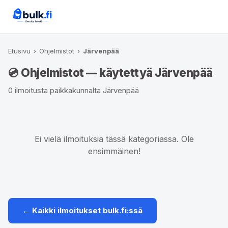
Etusivu
›
Ohjelmistot
›
Järvenpää
💿 Ohjelmistot — käytettyä Järvenpää
0 ilmoitusta paikkakunnalta Järvenpää
Ei vielä ilmoituksia tässä kategoriassa. Ole
ensimmäinen!
← Kaikki ilmoitukset bulk.fi:ssä