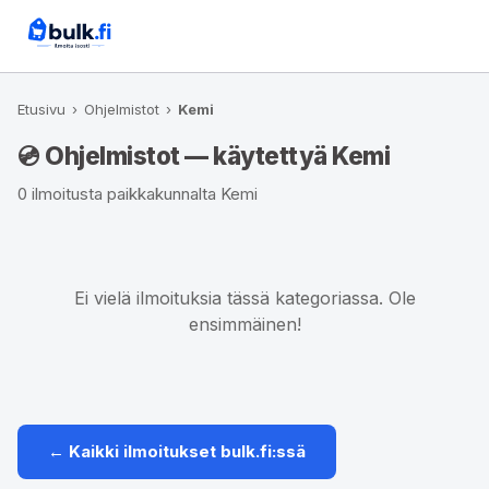
Etusivu
›
Ohjelmistot
›
Kemi
💿 Ohjelmistot — käytettyä Kemi
0 ilmoitusta paikkakunnalta Kemi
Ei vielä ilmoituksia tässä kategoriassa. Ole
ensimmäinen!
← Kaikki ilmoitukset bulk.fi:ssä