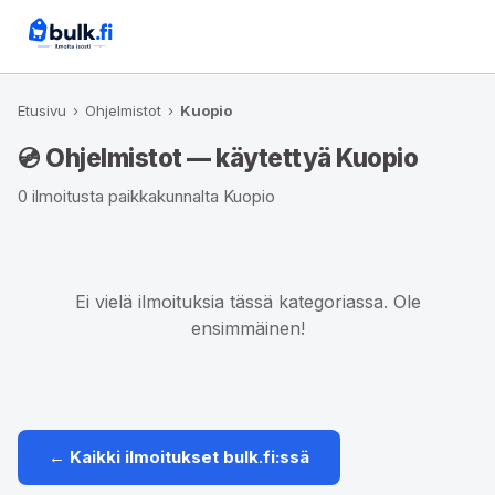
Etusivu
›
Ohjelmistot
›
Kuopio
💿 Ohjelmistot — käytettyä Kuopio
0 ilmoitusta paikkakunnalta Kuopio
Ei vielä ilmoituksia tässä kategoriassa. Ole
ensimmäinen!
← Kaikki ilmoitukset bulk.fi:ssä