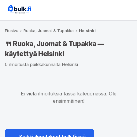
Etusivu
›
Ruoka, Juomat & Tupakka
›
Helsinki
🍴 Ruoka, Juomat & Tupakka —
käytettyä Helsinki
0 ilmoitusta paikkakunnalta Helsinki
Ei vielä ilmoituksia tässä kategoriassa. Ole
ensimmäinen!
← Kaikki ilmoitukset bulk.fi:ssä