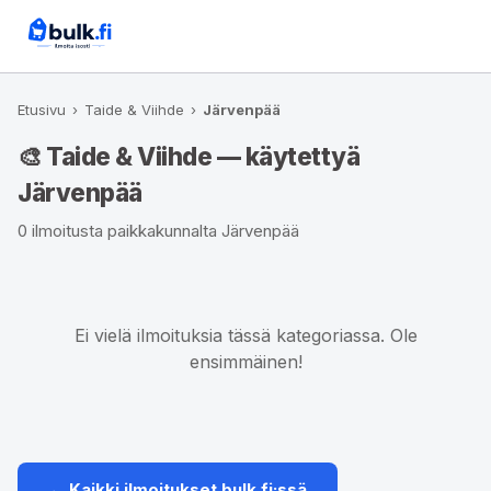
Etusivu
›
Taide & Viihde
›
Järvenpää
🎨 Taide & Viihde — käytettyä
Järvenpää
0 ilmoitusta paikkakunnalta Järvenpää
Ei vielä ilmoituksia tässä kategoriassa. Ole
ensimmäinen!
← Kaikki ilmoitukset bulk.fi:ssä