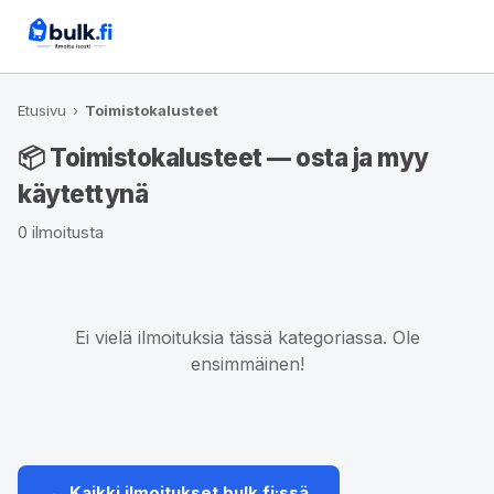
Etusivu
›
Toimistokalusteet
📦 Toimistokalusteet — osta ja myy
käytettynä
0 ilmoitusta
Ei vielä ilmoituksia tässä kategoriassa. Ole
ensimmäinen!
← Kaikki ilmoitukset bulk.fi:ssä