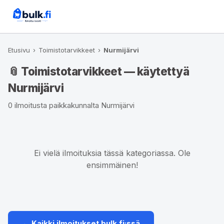
Etusivu
›
Toimistotarvikkeet
›
Nurmijärvi
📎 Toimistotarvikkeet — käytettyä
Nurmijärvi
0 ilmoitusta paikkakunnalta Nurmijärvi
Ei vielä ilmoituksia tässä kategoriassa. Ole
ensimmäinen!
← Kaikki ilmoitukset bulk.fi:ssä