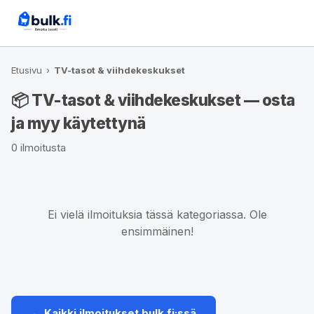
Etusivu
›
TV-tasot & viihdekeskukset
📦 TV-tasot & viihdekeskukset — osta
ja myy käytettynä
0 ilmoitusta
Ei vielä ilmoituksia tässä kategoriassa. Ole
ensimmäinen!
← Kaikki ilmoitukset bulk.fi:ssä