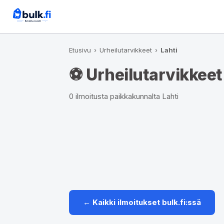
Etusivu
›
Urheilutarvikkeet
›
Lahti
⚽ Urheilutarvikkeet
0 ilmoitusta paikkakunnalta Lahti
← Kaikki ilmoitukset bulk.fi:ssä