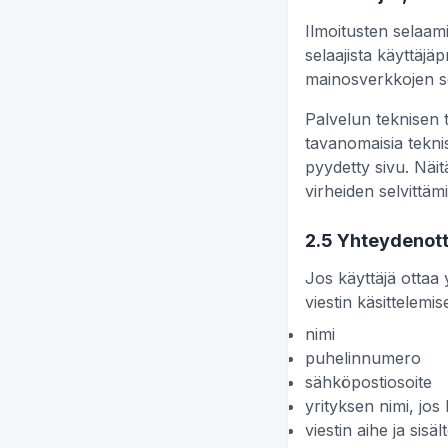
Ilmoitusten selaami
selaajista käyttäj
mainosverkkojen se
Palvelun teknisen t
tavanomaisia teknisi
pyydetty sivu. Näi
virheiden selvittäm
2.5 Yhteydenott
Jos käyttäjä ottaa 
viestin käsittelemise
nimi
puhelinnumero
sähköpostiosoite
yrityksen nimi, jos
viestin aihe ja sisäl