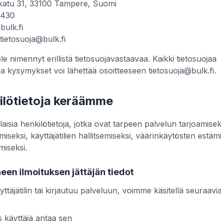
katu 31, 33100 Tampere, Suomi
1430
bulk.fi
tietosuoja@bulk.fi
ole nimennyt erillistä tietosuojavastaavaa. Kaikki tietosuojaa
a kysymykset voi lähettää osoitteeseen
tietosuoja@bulk.fi
.
kilötietoja keräämme
isia henkilötietoja, jotka ovat tarpeen palvelun tarjoamisek
miseksi, käyttäjätilien hallitsemiseksi, väärinkäytösten estämi
miseksi.
neen ilmoituksen jättäjän tiedot
ttäjätilin tai kirjautuu palveluun, voimme käsitellä seuraavia 
 käyttäjä antaa sen