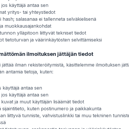
, jos käyttäjä antaa sen
at yritys- tai yhteystiedot
li hash; salasanaa ei tallenneta selväkielisenä
i- ja muokkausajankohdat
tunnon ylläpitoon liittyvät tekniset tiedot
dot tietoturvan ja väärinkäytösten selvittämiseksi
ymättömän ilmoituksen jättäjän tiedot
 jättää ilman rekisteröitymistä, käsittelemme ilmoituksen jät
n antamia tietoja, kuten:
 käyttäjä antaa sen
, jos käyttäjä antaa sen
, kuvat ja muut käyttäjän lisäämät tiedot
vä sijaintitieto, kuten postinumero ja paikkakunta
an liittyvä tunniste, vahvistuslinkki tai muu tekninen tunniste
ssä