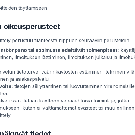
oitteiden täyttämiseen
n oikeusperusteet
ittely perustuu tilanteesta riippuen seuraaviin perusteisiin:
ntöönpano tai sopimusta edeltävät toimenpiteet:
käyttäj
inen, ilmoituksen jättäminen, ilmoituksen julkaisu ja ilmoit
lvelun tietoturva, väärinkäytösten estäminen, tekninen yllä
inen ja asiakaspalvelu.
voite:
tietojen säilyttäminen tai luovuttaminen viranomaisille 
tää.
lvelussa otetaan käyttöön vapaaehtoisia toimintoja, jotka
ukseen, kuten ei-välttämättömät evästeet tai muu erillinen
ttely.
i näkyvät tiedot