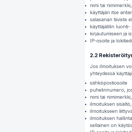
nimi tai nimimerkki
käyttäjän itse antam
salasanan tiiviste e
käyttäjätilin luont
kirjautumiseen ja is
IP-osoite ja lokitie
2.2 Rekisteröit
Jos ilmoituksen voi
yhteydessä käyttäjä
sähköpostiosoite
puhelinnumero, jos
nimi tai nimimerkki
ilmoituksen sisältö
ilmoitukseen liitty
ilmoituksen hallinta
sellainen on käytö