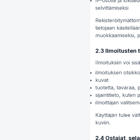
IP-osoite ja lokiti
selvittämiseksi
Rekisteröitymättömä
tietojaan käsitellä
muokkaamiseksi, po
2.3 Ilmoitusten 
Ilmoituksiin voi sis
ilmoituksen otsikk
kuvat
tuotetta, tavaraa, 
sijaintitieto, kute
ilmoittajan valitsem
Käyttäjän tulee vält
kuviin.
2.4 Ostajat, sel