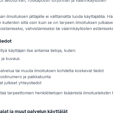
edot tietoturvan, roskapostin torjunnan ja väärinkäytösten
n ilmoituksen jättäjälle ei välttämättä luoda käyttäjätiliä. H
än kuitenkin siltä osin kuin se on tarpeen ilmoituksen julkaise
istamiseksi, vahvistamiseksi tai väärinkäytösten estämiseks
tiedot
ältyä käyttäjän itse antamia tietoja, kuten:
o ja kuvaus
palvelua tai muuta ilmoituksen kohdetta koskevat tiedot
n postinumero ja paikkakunta
at julkiset yhteystiedot
tää tarpeettomien henkilötietojen lisäämistä ilmoitustekstiin t
aajat ja muut palvelun käyttäjät