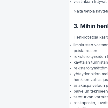
viestintään liittyvät
Näitä tietoja käyt
3. Mihin hen
Henkilötietoja käsit
ilmoitusten vastaa
poistamiseen
rekisteröityneiden 
käyttäjän tunnista
rekisteröitymättöm
yhteydenpidon mahd
henkilön välillä, jos
asiakaspalveluun j
palvelun tekniseen
tietoturvan varmis
roskapostin, luvat