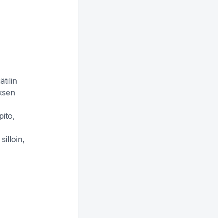
ätilin
uksen
pito,
silloin,