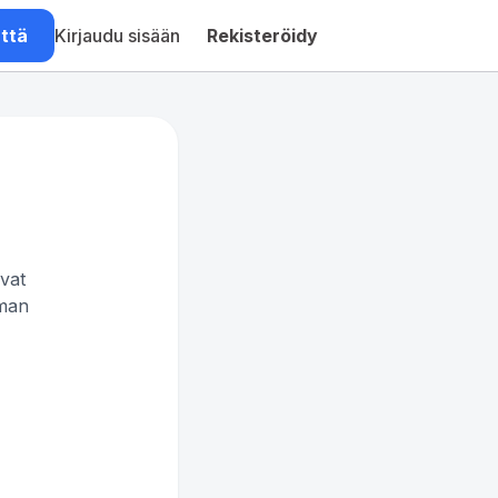
ättä
Kirjaudu sisään
Rekisteröidy
ivat
lman