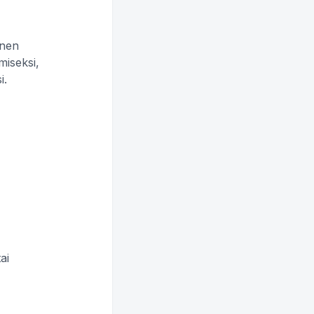
änen
miseksi,
i.
ai