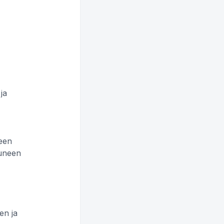
ja
seen
tuneen
en ja