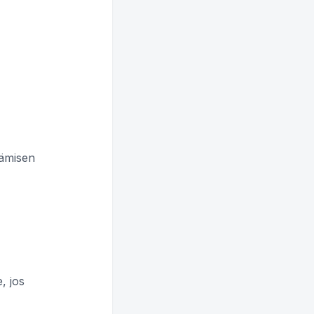
tämisen
, jos