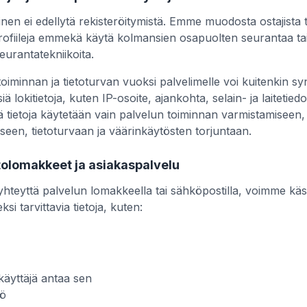
nen ei edellytä rekisteröitymistä. Emme muodosta ostajista t
äprofiileja emmekä käytä kolmansien osapuolten seurantaa ta
urantatekniikoita.
oiminnan ja tietoturvan vuoksi palvelimelle voi kuitenkin sy
ä lokitietoja, kuten IP-osoite, ajankohta, selain- ja laitetied
tä tietoja käytetään vain palvelun toiminnan varmistamiseen,
iseen, tietoturvaan ja väärinkäytösten torjuntaan.
olomakkeet ja asiakaspalvelu
yhteyttä palvelun lomakkeella tai sähköpostilla, voimme käsi
ksi tarvittavia tietoja, kuten:
 käyttäjä antaa sen
tö