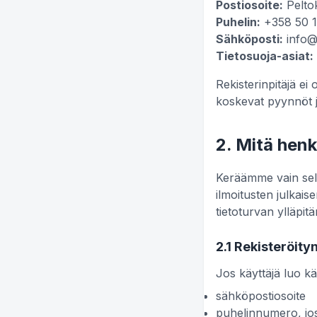
Postiosoite:
Pelto
Puhelin:
+358 50 
Sähköposti:
info@
Tietosuoja-asiat:
Rekisterinpitäjä ei 
koskevat pyynnöt j
2. Mitä hen
Keräämme vain sella
ilmoitusten julkaise
tietoturvan ylläpitä
2.1 Rekisteröity
Jos käyttäjä luo käy
sähköpostiosoite
puhelinnumero, jos