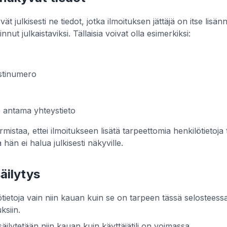
t julkisesti ne tiedot, jotka ilmoituksen jättäjä on itse lisän
innut julkaistaviksi. Tällaisia voivat olla esimerkiksi:
ostinumero
e antama yhteystieto
rmistaa, ettei ilmoitukseen lisätä tarpeettomia henkilötietoja 
ita hän ei halua julkisesti näkyville.
säilytys
tietoja vain niin kauan kuin se on tarpeen tässä selosteess
ksiin.
a säilytetään niin kauan kuin käyttäjätili on voimassa.