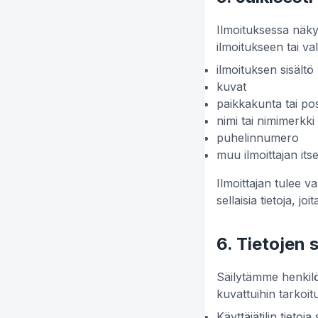
Ilmoituksessa näkyvä
ilmoitukseen tai val
ilmoituksen sisältö
kuvat
paikkakunta tai p
nimi tai nimimerkki
puhelinnumero
muu ilmoittajan its
Ilmoittajan tulee va
sellaisia tietoja, jo
6. Tietojen 
Säilytämme henkilö
kuvattuihin tarkoitu
Käyttäjätilin tietoj