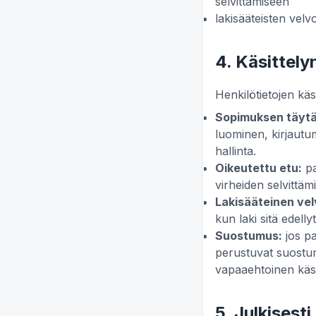
selvittämiseen
lakisääteisten velv
4. Käsittely
Henkilötietojen käs
Sopimuksen täytä
luominen, kirjautum
hallinta.
Oikeutettu etu:
pa
virheiden selvittäm
Lakisääteinen vel
kun laki sitä edellyt
Suostumus:
jos pa
perustuvat suostum
vapaaehtoinen käsi
5. Julkisest