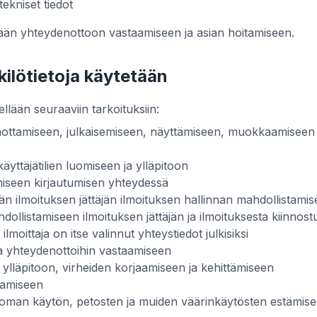
 tekniset tiedot
etään yhteydenottoon vastaamiseen ja asian hoitamiseen.
kilötietoja käytetään
ellään seuraaviin tarkoituksiin:
nottamiseen, julkaisemiseen, näyttämiseen, muokkaamiseen 
käyttäjätilien luomiseen ja ylläpitoon
miseen kirjautumisen yhteydessä
än ilmoituksen jättäjän ilmoituksen hallinnan mahdollistami
ollistamiseen ilmoituksen jättäjän ja ilmoituksesta kiinnos
 ilmoittaja on itse valinnut yhteystiedot julkisiksi
a yhteydenottoihin vastaamiseen
 ylläpitoon, virheiden korjaamiseen ja kehittämiseen
tamiseen
toman käytön, petosten ja muiden väärinkäytösten estämise