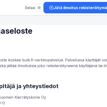
Selaa
Jätä ilmoitus rekisteröitym
jaseloste
oste koskee bulk.fi-verkkopalvelua. Palvelussa käyttäjät vo
sekä jättää ilmoituksia joko rekisteröityneenä käyttäjänä tai i
npitäjä ja yhteystiedot
uomen Kierrätyskone Oy
0-0