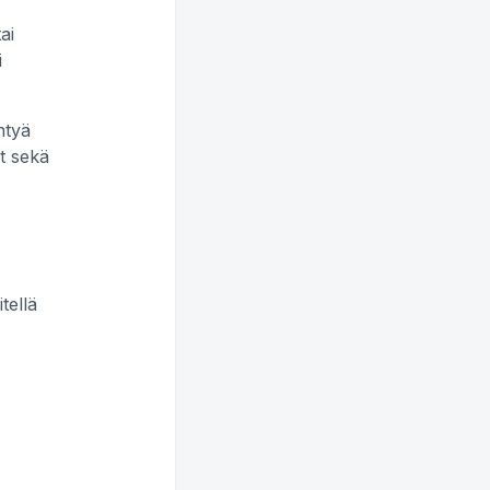
ai
i
ntyä
ot sekä
tellä