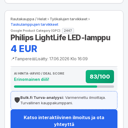
Rautakauppa / Helat
›
Työkalujen tarvikkeet
›
Taskulamppujen tarvikkeet
Google Product Category (GPC):
2447
Philips LightLife LED-lamppu
4 EUR
📍
Tampere
📅
Lisätty: 17.06.2026 Klo 16:09
AI HINTA-ARVIO / DEAL SCORE
83/100
Erinomainen diili!
Bulk.fi Turva-analyysi:
Varmennettu ilmoittaja.
🛡️
Turvallinen kauppakumppani.
Katso interaktiivinen ilmoitus ja ota
yhteyttä