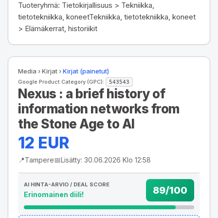
Tuoteryhmä: Tietokirjallisuus > Tekniikka,
tietotekniikka, koneetTekniikka, tietotekniikka, koneet
> Elämäkerrat, historiikit
Media
›
Kirjat
›
Kirjat (painetut)
Google Product Category (GPC):
543543
Nexus : a brief history of
information networks from
the Stone Age to AI
12 EUR
📍
Tampere
📅
Lisätty: 30.06.2026 Klo 12:58
AI HINTA-ARVIO / DEAL SCORE
89/100
Erinomainen diili!