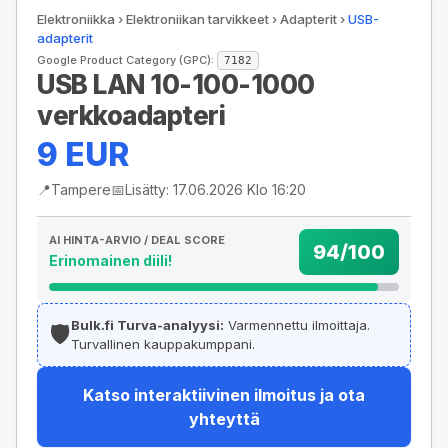
Elektroniikka
›
Elektroniikan tarvikkeet
›
Adapterit
›
USB-
adapterit
Google Product Category (GPC):
7182
USB LAN 10-100-1000
verkkoadapteri
9 EUR
📍
Tampere
📅
Lisätty: 17.06.2026 Klo 16:20
AI HINTA-ARVIO / DEAL SCORE
94/100
Erinomainen diili!
Bulk.fi Turva-analyysi:
Varmennettu ilmoittaja.
🛡️
Turvallinen kauppakumppani.
Katso interaktiivinen ilmoitus ja ota
yhteyttä